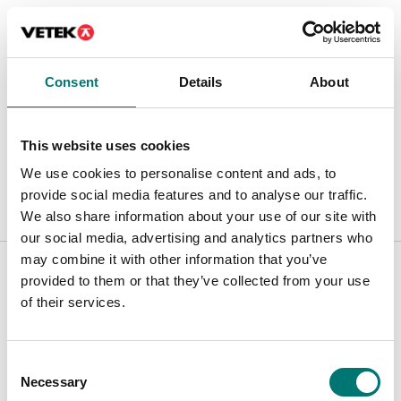
Dokument
Consent
Details
About
Datasheet STAR V3.pdf
Ladda ner
This website uses cookies
Manual STAR V1 ENG.pdf
Ladda ner
We use cookies to personalise content and ads, to
provide social media features and to analyse our traffic.
We also share information about your use of our site with
our social media, advertising and analytics partners who
Är tillbehör till
may combine it with other information that you’ve
provided to them or that they’ve collected from your use
Visar
2
/
2
of their services.
Consent
Necessary
Selection