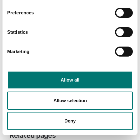
Preferences
Statistics
Marketing
Tryckmätning
Vågindikatorer
Programvara PRESKAL
Programvara WINSTAR
som underlättar vid
för övervakning av
kalibrering och
analys och inspelning
metrologisk
av testkörning.
Allow all
bekräftelse av mätare
Artikelnr: WINSTAR
Artikelnr: PRESKAL
8 090 kr
Allow selection
9 115 kr
Deny
Related pages