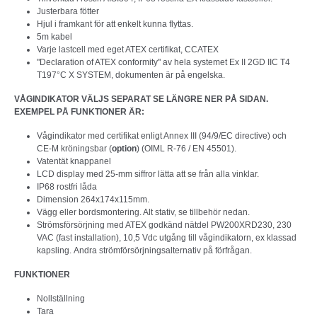
Justerbara fötter
Hjul i framkant för att enkelt kunna flyttas.
5m kabel
Varje lastcell med eget ATEX certifikat, CCATEX
"Declaration of ATEX conformity" av hela systemet Ex II 2GD IIC T4
T197°C X SYSTEM, dokumenten är på engelska.
VÅGINDIKATOR VÄLJS SEPARAT SE LÄNGRE NER PÅ SIDAN
.
EXEMPEL PÅ FUNKTIONER ÄR:
Vågindikator med certifikat enligt Annex III (94/9/EC directive) och
CE-M kröningsbar (
option
) (OIML R-76 / EN 45501).
Vatentät knappanel
LCD display med 25-mm siffror lätta att se från alla vinklar.
IP68 rostfri låda
Dimension 264x174x115mm.
Vägg eller bordsmontering. Alt stativ, se tillbehör nedan.
Strömsförsörjning med ATEX godkänd nätdel PW200XRD230, 230
VAC (fast installation), 10,5 Vdc utgång till vågindikatorn, ex klassad
kapsling. Andra strömförsörjningsalternativ på förfrågan.
FUNKTIONER
Nollställning
Tara