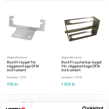
Vågindikatorer
Vågindikatorer
Rostfri bygel för
Rostfri justerbar bygel
väggmontage DFW
för väggmontage DFW
instrument
instrument
Artikelnr: STFI
Artikelnr: STFR
935 kr
1 309 kr