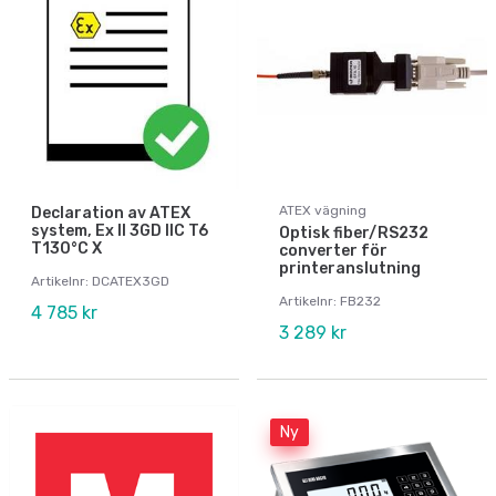
ATEX vägning
Declaration av ATEX
system, Ex II 3GD IIC T6
Optisk fiber/RS232
T130°C X
converter för
printeranslutning
Artikelnr: DCATEX3GD
Artikelnr: FB232
4 785 kr
3 289 kr
Ny