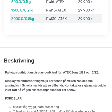
600,0/0,1kg
PWI6-ATEX
29 900 kr
1500,0/0,2kg
PWI15-ATEX
29 900 kr
3000,0/0,5kg
PWI30-ATEX
29 900 kr
Beskrivning
Pallvåg rostfri, utan display godkänd för ATEX Zone 1/21 och 2/22.
Display/strömförsörjning väljs beroende på vilken zon det ska
användas i. Scrolla ner för att se tillbehör. Kontakta oss gärna så guidar
vi er rätt så vågen blir rätt anpassad för ert behov.
FÖRDELAR
Mycket lågbyggd, bara 75mm hög.
Tillverkad i rostfri AISI304, IP68 rostfria EX klassade lastceller.