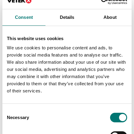
Consent
Details
About
This website uses cookies
We use cookies to personalise content and ads, to
provide social media features and to analyse our traffic.
Balkvågar
We also share information about your use of our site with
Stativ i rostfritt stål
för Dini indikatorer
our social media, advertising and analytics partners who
may combine it with other information that you’ve
Finns i flera varianter
provided to them or that they’ve collected from your use
Pris från: 3 390 kr
of their services.
Consent
Necessary
Är tillbehör till
Selection