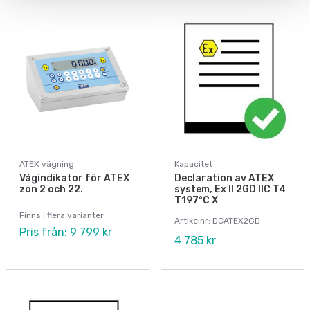
ATEX vägning
Kapacitet
Vågindikator för ATEX
Declaration av ATEX
zon 2 och 22.
system, Ex II 2GD IIC T4
T197°C X
Finns i flera varianter
Artikelnr: DCATEX2GD
Pris från: 9 799 kr
4 785 kr