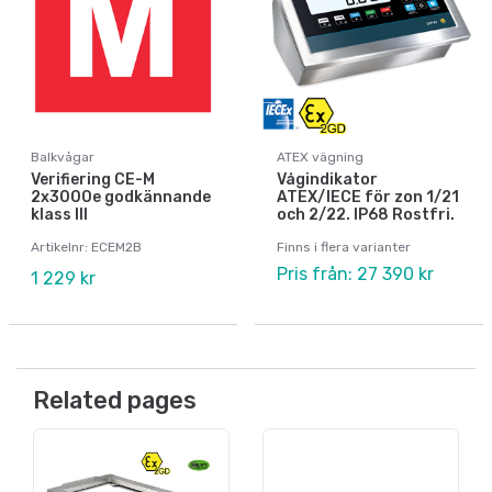
Balkvågar
ATEX vägning
Verifiering CE-M
Vågindikator
2x3000e godkännande
ATEX/IECE för zon 1/21
klass III
och 2/22. IP68 Rostfri.
Artikelnr: ECEM2B
Finns i flera varianter
Pris från: 27 390 kr
1 229 kr
Related pages