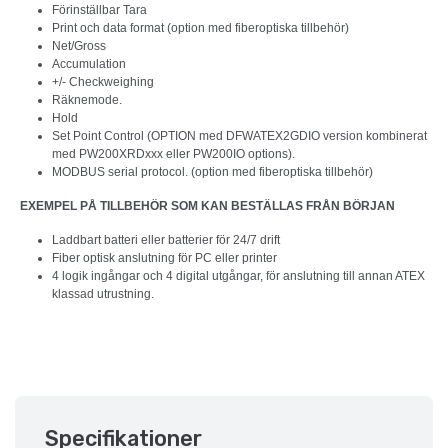
Förinställbar Tara
Print och data format (option med fiberoptiska tillbehör)
Net/Gross
Accumulation
+/- Checkweighing
Räknemode.
Hold
Set Point Control (OPTION med DFWATEX2GDIO version kombinerat
med PW200XRDxxx eller PW200IO options).
MODBUS serial protocol. (option med fiberoptiska tillbehör)
EXEMPEL PÅ TILLBEHÖR SOM KAN BESTÄLLAS FRÅN BÖRJAN
Laddbart batteri eller batterier för 24/7 drift
Fiber optisk anslutning för PC eller printer
4 logik ingångar och 4 digital utgångar, för anslutning till annan ATEX
klassad utrustning.
Specifikationer