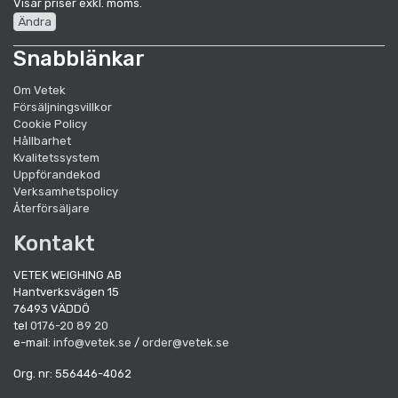
Visar priser exkl. moms.
Ändra
Snabblänkar
Om Vetek
Försäljningsvillkor
Cookie Policy
Hållbarhet
Kvalitetssystem
Uppförandekod
Verksamhetspolicy
Återförsäljare
Kontakt
VETEK WEIGHING AB
Hantverksvägen 15
76493 VÄDDÖ
tel
0176-20 89 20
e-mail:
info@vetek.se
/
order@vetek.se
Org. nr: 556446-4062