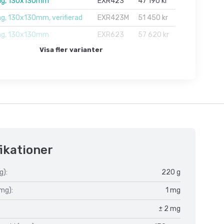
g, 130x130mm
EXR423
47 190 kr
, 130x130mm, verifierad
EXR423M
51 450 kr
g, 130x130mm
EXR623
57 620 kr
Visa fler varianter
ikationer
g):
220 g
mg):
1 mg
± 2 mg