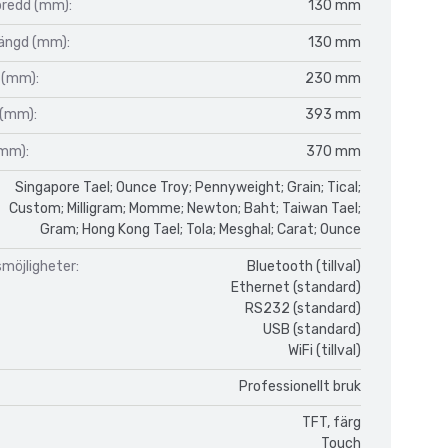
bredd (mm):
130 mm
längd (mm):
130 mm
 (mm):
230 mm
 (mm):
393 mm
(mm):
370 mm
Singapore Tael; Ounce Troy; Pennyweight; Grain; Tical;
Custom; Milligram; Momme; Newton; Baht; Taiwan Tael;
Gram; Hong Kong Tael; Tola; Mesghal; Carat; Ounce
möjligheter:
Bluetooth (tillval)
Ethernet (standard)
RS232 (standard)
USB (standard)
WiFi (tillval)
Professionellt bruk
TFT, färg
Touch