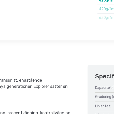
420g/1m
420g/1mg
620g/1m
Specif
gränssnitt, enastående
nya generationen Explorer sätter en
Kapacitet (
Gradering (
Linjäritet:
ng, procentvägning, kontrollvägning,