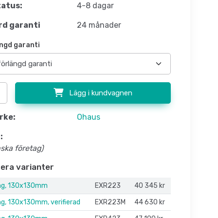
atus:
4-8 dagar
d garanti
24 månader
ngd garanti
Lägg i kundvagnen
rke:
Ohaus
:
nska företag)
flera varianter
g, 130x130mm
EXR223
40 345 kr
, 130x130mm, verifierad
EXR223M
44 630 kr