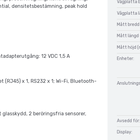
Vågplatta 
tial, densitetsbestämning, peak hold
Vågplatta 
Mått bredd
Mått längd
Mått höjd 
tadapterutgång: 12 VDC 1,5 A
Enheter:
t (RJ45) x 1, RS232 x 1; Wi-Fi, Bluetooth-
Anslutnings
kt glasskydd, 2 beröringsfria sensorer,
Avsedd för:
Display: