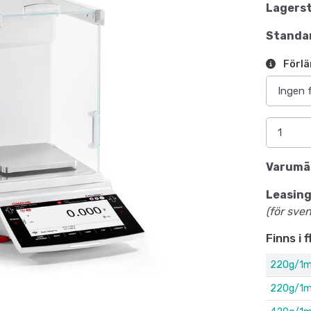
Lagerst
Standar
Förlä
Varumä
Leasing
(för sve
Finns i 
220g/1m
220g/1mg