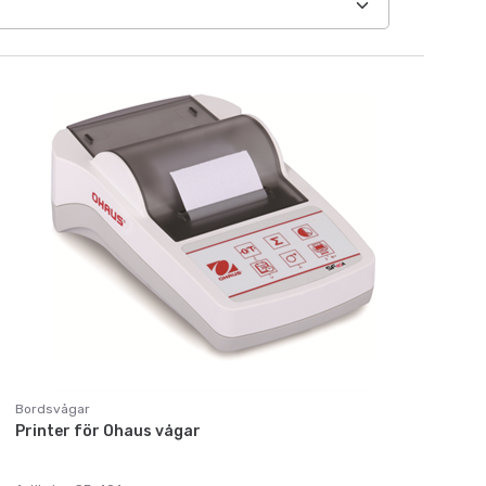
Bordsvågar
Printer för Ohaus vågar