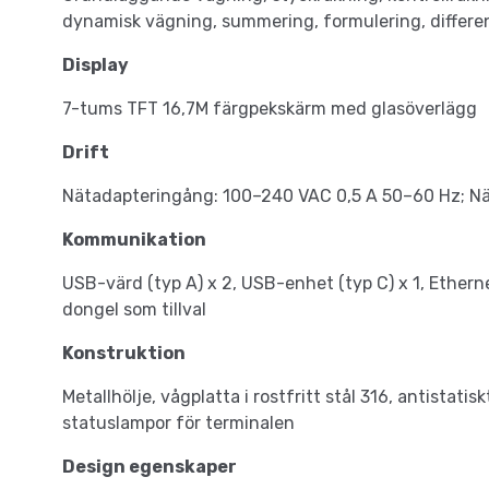
dynamisk vägning, summering, formulering, differen
Display
7-tums TFT 16,7M färgpekskärm med glasöverlägg
Drift
Nätadapteringång: 100–240 VAC 0,5 A 50–60 Hz; Nä
Kommunikation
USB-värd (typ A) x 2, USB-enhet (typ C) x 1, Etherne
dongel som tillval
Konstruktion
Metallhölje, vågplatta i rostfritt stål 316, antistatis
statuslampor för terminalen
Design egenskaper