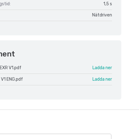
gstid:
1,5 s
Nätdriven
ment
EXR V1.pdf
Ladda ner
 V1 ENG.pdf
Ladda ner