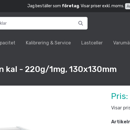
Jag beställer som
företag
. Visar priser exkl. moms.
Ä
pacitet
Kalibrering & Service
Lastceller
Varumä
ern kal - 220g/1mg, 130x130mm
Pris:
Visar pr
Artikel