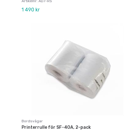
Artikelnr: AD7-RS
1 490 kr
Bordsvågar
Printerrulle för SF-40A, 2-pack