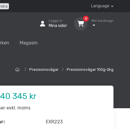
Language
ndra
0
Logga in
Min kundvagn
Mina sidor
rken
Magasin
Precisionsvågar
Precisionsvågar 100g-2kg
40 345 kr
iser exkl. moms
nr:
EXR223