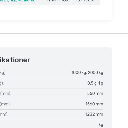
& 2t/1kg, verifierad
TPWIM-HGX
107 790 kr
ikationer
kg):
1000 kg; 2000 kg
g):
0,5 g; 1 g
 (mm):
550 mm
 (mm):
1560 mm
(mm):
1232 mm
kg