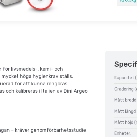
1t/0,5kg 
Specif
 för livsmedels-, kemi- och
r mycket höga hygienkrav ställs.
Kapacitet (
struerad för att kunna rengöras
Gradering (
 och kalibreras i Italien av Dini Argeo
Mått bredd
Mått längd
Mått höjd 
frågan – kräver genomförbarhetsstudie
Enheter: