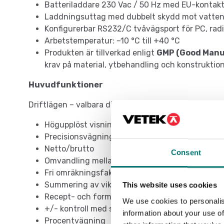
Batteriladdare 230 Vac / 50 Hz med EU-kontakt
Laddningsuttag med dubbelt skydd mot vatten
Konfigurerbar RS232/C tvåvägsport för PC, radi
Arbetstemperatur: –10 °C till +40 °C
Produkten är tillverkad enligt
GMP (Good Manu
krav på material, ytbehandling och konstruktion 
Huvudfunktioner
Driftlägen – valbara direkt via dedikerad knapp:
Högupplöst visning ×10
Precisionsvägning med tillfällig omkalibrering v
Netto/brutto
Consent
Omvandling mellan kg och lb
Fri omräkningsfaktor (för litermätningssystem 
Summering av vikter
This website uses cookies
Recept- och formuleringfunktion
We use cookies to personalis
+/- kontroll med snabb inmatning av mål- och
information about your use of
Procentvägning