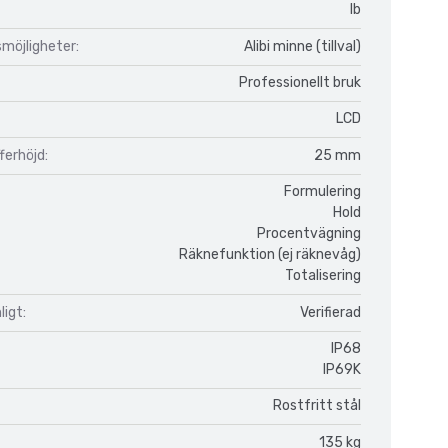
lb
möjligheter:
Alibi minne (tillval)
Professionellt bruk
LCD
fferhöjd:
25 mm
Formulering
Hold
Procentvägning
Räknefunktion (ej räknevåg)
Totalisering
igt:
Verifierad
IP68
IP69K
Rostfritt stål
135 kg