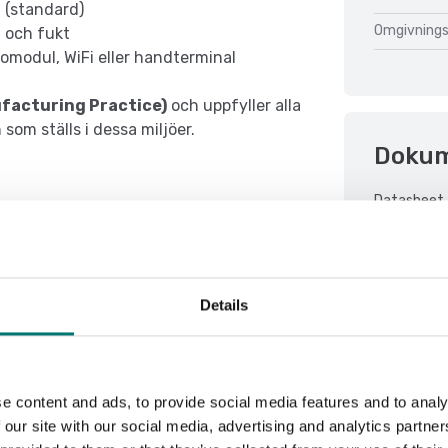
 (standard)
Omgivnings
 och fukt
omodul, WiFi eller handterminal
facturing Practice)
och uppfyller alla
som ställs i dessa miljöer.
Doku
Datasheet 
Manual TPW
ia referensvikt (för intern användning)
Details
etc)
e content and ads, to provide social media features and to analy
 gränsvärden
 our site with our social media, advertising and analytics partn