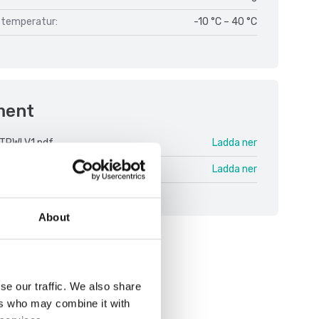
temperatur:
-10 °C – 40 °C
ment
TPWI V1.pdf
Ladda ner
 ENG.pdf
Ladda ner
About
se our traffic. We also share
ers who may combine it with