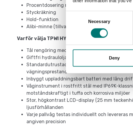
other information that you’ve
Procentdosering med programmerbart mål
Styckräkning
Consent
Hold-funktion
Necessary
Selection
Alibi-minne (tillval)
Varför välja TPWI HYGIENX från Dini Argeo?
Tål rengöring med högtrycksspolning med varm
Giftfri hydraulolja, godkänd för livsmedelsindu
Deny
Standardutrustad med 4 rostfria lastceller från
vägningsprestanda
Inbyggt uppladdningsbart batteri med lång drift
Våginstrument i rostfritt stål med IP69K-klassn
motståndskraftigt i tuffa och korrosiva miljöer
Stor, högkontrast LCD-display (25 mm teckenhöjd
ljusförhållanden
Varje pallvåg testas individuellt och levereras 
angiven precision