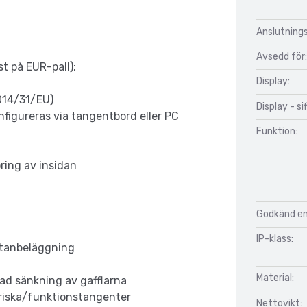
Anslutnings
Avsedd för:
t på EUR-pall):
Display:
2014/31/EU)
Display - si
nfigureras via tangentbord eller PC
Funktion:
ring av insidan
Godkänd enl
IP-klass:
retanbeläggning
Material:
rad sänkning av gafflarna
iska/funktionstangenter
Nettovikt: