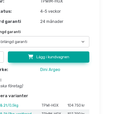
nr:
TPWIM-HGX
atus:
4-5 veckor
d garanti
24 månader
ngd garanti
Lägg i kundvagnen
rke:
Dini Argeo
:
nska företag)
flera varianter
 & 2t/0,5kg
TPWI-HGX
104 750 kr