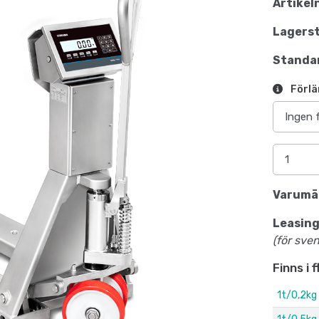
Artikel
Lagerst
Standar
Förlä
Varumä
Leasing
(för sve
Finns i 
1t/0,2kg