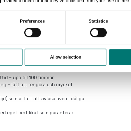
 provided to them or that they’ve collected from your use of their
Preferences
Statistics
t vatten
strin
Allow selection
 Dini Argeo, IP69K-klassade, för hög
tid – upp till 100 timmar
ing – lätt att rengöra och mycket
) som är lätt att avläsa även i dåliga
med eget certifikat som garanterar