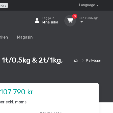
Language
ndra
0
Logga in
Min kundvagn
Mina sidor
rken
Magasin
 1t/0,5kg & 2t/1kg,
Pallvågar
107 790 kr
iser exkl. moms