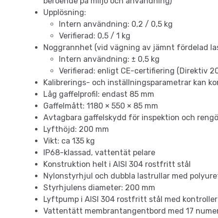
beroende på miljö och användning)
Upplösning:
Intern användning: 0,2 / 0,5 kg
Verifierad: 0,5 / 1 kg
Noggrannhet (vid vägning av jämnt fördelad las
Intern användning: ± 0,5 kg
Verifierad: enligt CE-certifiering (Direktiv 
Kalibrerings- och inställningsparametrar kan ko
Låg gaffelprofil: endast 85 mm
Gaffelmått: 1180 × 550 × 85 mm
Avtagbara gaffelskydd för inspektion och rengö
Lyft­höjd: 200 mm
Vikt: ca 135 kg
IP68-klassad, vattentät pelare
Konstruktion helt i AISI 304 rostfritt stål
Nylonstyrhjul och dubbla last­rullar med polyu
Styrhjulens diameter: 200 mm
Lyftpump i AISI 304 rostfritt stål med kontrolle
Vattentätt membrantangentbord med 17 numer