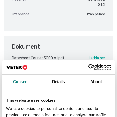
Stål
Utförande:
Utan pelare
Dokument
Datasheet Courier 3000 V1.pdf
Ladda ner
Manual Courier 3000 V1 ENG.pdf
Ladda ner
Consent
Details
About
Tillbehör / Reservdelar
This website uses cookies
We use cookies to personalise content and ads, to
Visar
2
/
2
provide social media features and to analyse our traffic.