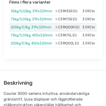
Finns i flera varianter
35kg/0,02kg, 319x329mm
I-C31M35R EU
3 090 kr
75kg/0,05kg, 319x329mm
I-C31M75R EU
3 090 kr
200kg/0,1kg, 319x329mm
I-C31M200R EU
3 090 kr
75kg/0,05kg, 400x520mm
I-C31M75L EU
3 590 kr
200kg/0,1kg, 400x520mm
I-C31M200L EU
3 590 kr
Beskrivning
Courier 3000-seriens intuitiva, användarvänliga
gränssnitt, ljusa displayer och lågprofilerade
stålkonstruktion säkerställer hållbarhet och