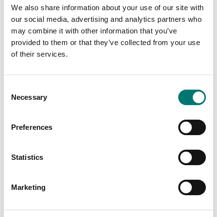
We also share information about your use of our site with
our social media, advertising and analytics partners who
may combine it with other information that you’ve
provided to them or that they’ve collected from your use
of their services.
Consent
Necessary
Selection
Preferences
Bordsvågar
Ackrediterad ISO17025
kalibrering
Strömadapter 5V till
Scout SJX, STX, SKX
och CX
Statistics
Finns i flera varianter
Pris från: 1 590 kr
Artikelnr: STX-Adapter
475 kr
Marketing