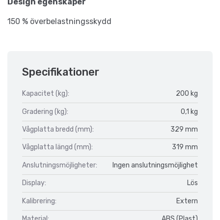
Design egenskaper
150 % överbelastningsskydd
Specifikationer
Kapacitet (kg):
200 kg
Gradering (kg):
0,1 kg
Vågplatta bredd (mm):
329 mm
Vågplatta längd (mm):
319 mm
Anslutningsmöjligheter:
Ingen anslutningsmöjlighet
Display:
Lös
Kalibrering:
Extern
Material:
ABS (Plast)