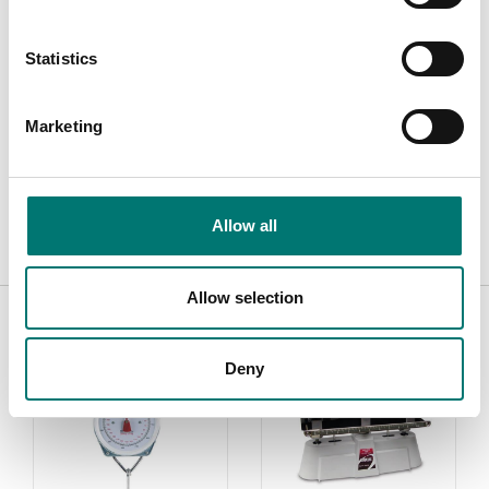
Statistics
Dokument
Marketing
Datasheet AP V1.pdf
Ladda ner
Manual AP ENG.pdf
Ladda ner
Allow all
Related pages
Allow selection
Deny