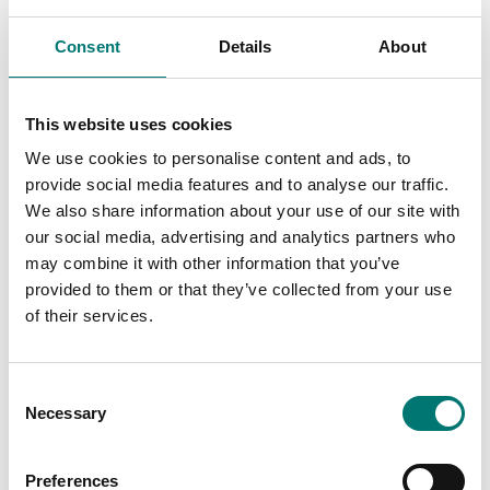
Consent
Details
About
Specifikationer
Kapacitet (ton):
4 t
This website uses cookies
Gradering (kg):
25 kg
We use cookies to personalise content and ads, to
Mått (diameter):
125 mm
provide social media features and to analyse our traffic.
We also share information about your use of our site with
Enheter:
kg
our social media, advertising and analytics partners who
Godkänd enligt:
CE
may combine it with other information that you’ve
provided to them or that they’ve collected from your use
Kalibrering:
Extern
of their services.
Material:
Aluminium
Stål
Consent
Omgivningstemperatur:
-45° - 60° C
Necessary
Selection
Utförande:
Mekanisk
Preferences