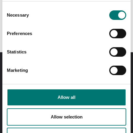
Finns i flera varianter
Pris från: 15 900 kr
Pris från: 7 900 kr
Consent
Necessary
Selection
Preferences
Statistics
Beställ innan kl 11.00 så skickar vi samma dag! Gäller
Marketing
lagerförda standardprodukter.
Fri frakt på onlinebetald order över 2000kr exkl. moms.
Allow all
Snabba svar
Skicka frågor med e-post till
info@vetek.se
Allow selection
Ring till oss! 0176-20 89 20
Öppettider 7-16 vardagar