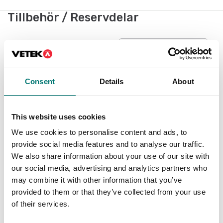
Tillbehör / Reservdelar
Visar
2
/
2
Consent
Details
About
Populär
Kampanj
-1 500 kr
This website uses cookies
We use cookies to personalise content and ads, to
provide social media features and to analyse our traffic.
We also share information about your use of our site with
our social media, advertising and analytics partners who
may combine it with other information that you’ve
Pallvågar
Balkvåg WB 2
provided to them or that they’ve collected from your use
Pallvåg EPWN. Lätt
of their services.
flyttbar
Finns i flera varianter