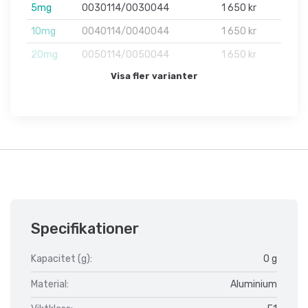
5mg
0030114/0030044
1 650 kr
10mg
0040114/0040044
1 650 kr
20mg
0050114/0050044
1 650 kr
Visa fler varianter
Specifikationer
Kapacitet (g):
0 g
Material:
Aluminium