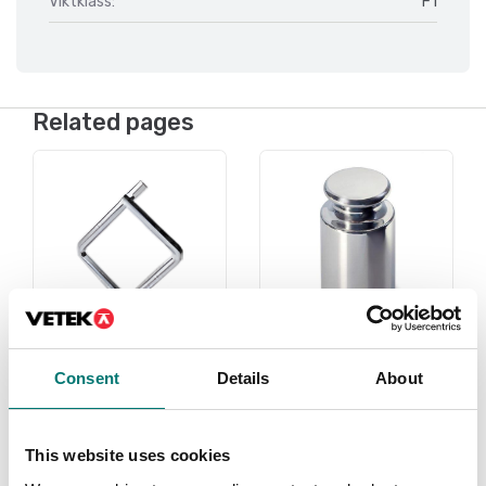
Viktklass:
F1
Related pages
Under 1 gram
Vikter
Consent
Details
About
Read more
Read more
This website uses cookies
PRODUKTER
PRODUKTER