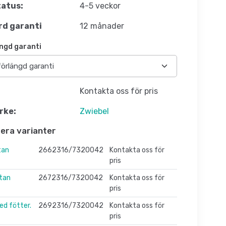
atus:
4-5 veckor
d garanti
12 månader
ngd garanti
Kontakta oss för pris
rke:
Zwiebel
flera varianter
tan
2662316/7320042
Kontakta oss för
pris
tan
2672316/7320042
Kontakta oss för
pris
ed fötter.
2692316/7320042
Kontakta oss för
pris