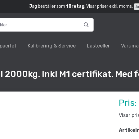
Jag beställer som
företag
. Visar priser exkl. moms.
Ä
pacitet
Kalibrering & Service
Lastceller
Varumä
l 2000kg. Inkl M1 certifikat. Med f
Pris:
Visar pr
Artikel