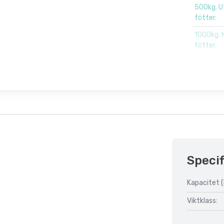
500kg. U
fötter.
1000kg. 
fötter.
Specif
Kapacitet (
Viktklass: