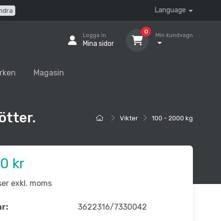
Language
ndra
0
Logga in
Min kundvagn
Mina sidor
rken
Magasin
ötter.
Vikter
100 - 2000 kg
0 kr
iser exkl. moms
nr:
3622316/7330042