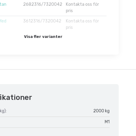
tan
2682316/7320042
Kontakta oss för
pris
Med
3612316/7320042
Kontakta oss för
pris
Visa fler varianter
ikationer
kg):
2000 kg
M1