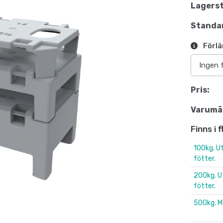
Lagerst
Standar
Förlä
Pris:
Varumä
Finns i 
100kg. U
fötter.
200kg. U
fötter.
500kg. M