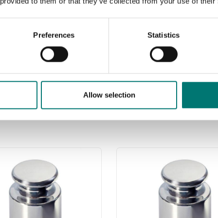
 provided to them or that they’ve collected from your use of their
Preferences
Statistics
ATEX vägning
Golvvågsplattform C6 helt i rostfritt AISI 304 IP67
Finns i flera varianter
Pris från: 83 479 kr
Allow selection