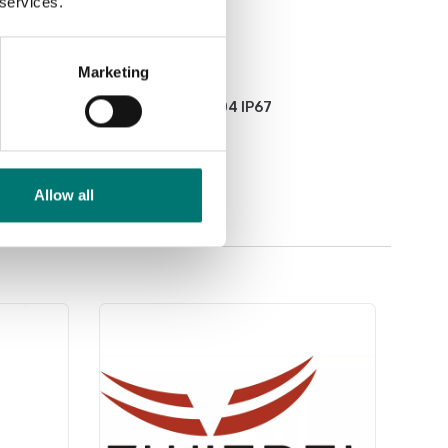
 services.
Marketing
ATEX vägning
Golvvåg helt i rostfritt AISI 304 IP67
Finns i flera varianter
Pris från: 76 659 kr
Allow all