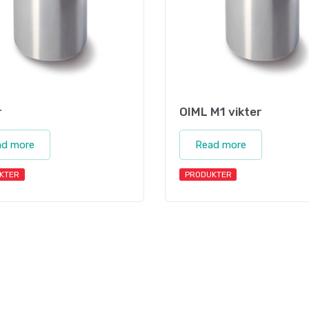
r
OIML M1 vikter
ad more
Read more
KTER
PRODUKTER