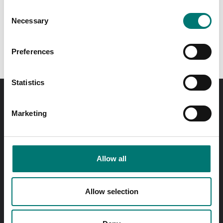
Pris från: 15 900 kr
Consent
Necessary
Selection
Preferences
Statistics
Beställ innan kl 11.00 så skickar vi samma dag! Gäller
Marketing
lagerförda standardprodukter.
Fri frakt på onlinebetald order över 2000kr exkl. moms.
Allow all
Snabba svar
Skicka frågor med e-post till
info@vetek.se
Allow selection
Ring till oss! 0176-20 89 20
Öppettider 7-16 vardagar