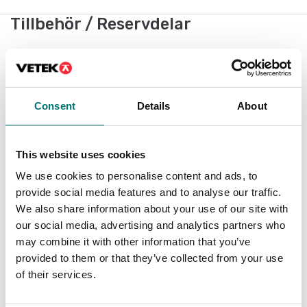
Tillbehör / Reservdelar
Visar
1
/
1
Consent
Details
About
Populär
This website uses cookies
We use cookies to personalise content and ads, to
provide social media features and to analyse our traffic.
We also share information about your use of our site with
our social media, advertising and analytics partners who
may combine it with other information that you’ve
provided to them or that they’ve collected from your use
Balkvåg WB 2
of their services.
Finns i flera varianter