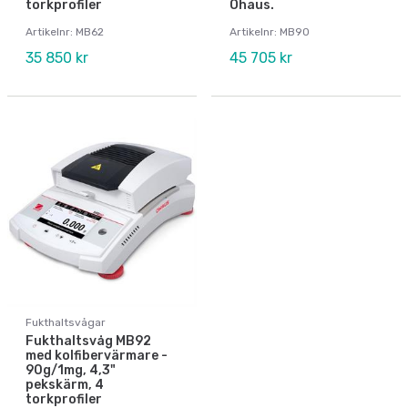
torkprofiler
Ohaus.
Artikelnr: MB62
Artikelnr: MB90
35 850 kr
45 705 kr
Fukthaltsvågar
Fukthaltsvåg MB92
med kolfibervärmare -
90g/1mg, 4,3"
pekskärm, 4
torkprofiler