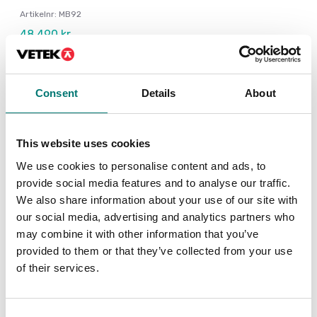
Artikelnr: MB92
48 490 kr
Consent
Details
About
Andra köpte även
This website uses cookies
We use cookies to personalise content and ads, to
Pr
provide social media features and to analyse our traffic.
g,
Al
We also share information about your use of our site with
our social media, advertising and analytics partners who
Ar
may combine it with other information that you’ve
44
provided to them or that they’ve collected from your use
of their services.
Consent