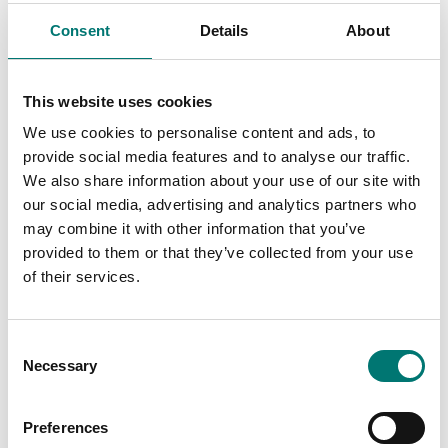
Lägg i kundvagnen
Consent
Details
About
Related pages
This website uses cookies
We use cookies to personalise content and ads, to
provide social media features and to analyse our traffic.
We also share information about your use of our site with
our social media, advertising and analytics partners who
may combine it with other information that you’ve
provided to them or that they’ve collected from your use
of their services.
MB tillbehör
Tillbehör
Consent
Necessary
Selection
Read more
Read more
PRODUKTER
PRODUKTER
Preferences