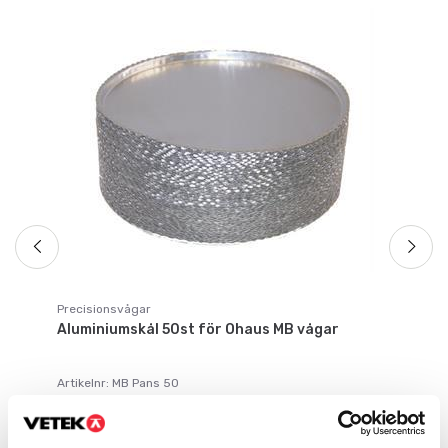
Fu
Fu
up
Ar
19
Precisionsvågar
Aluminiumskål 50st för Ohaus MB vågar
Artikelnr: MB Pans 50
449 kr