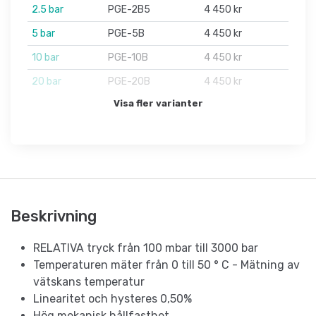
2.5 bar
PGE-2B5
4 450 kr
5 bar
PGE-5B
4 450 kr
10 bar
PGE-10B
4 450 kr
20 bar
PGE-20B
4 450 kr
Visa fler varianter
Beskrivning
RELATIVA tryck från 100 mbar till 3000 bar
Temperaturen mäter från 0 till 50 ° C - Mätning av
vätskans temperatur
Linearitet och hysteres 0,50%
Hög mekanisk hållfasthet