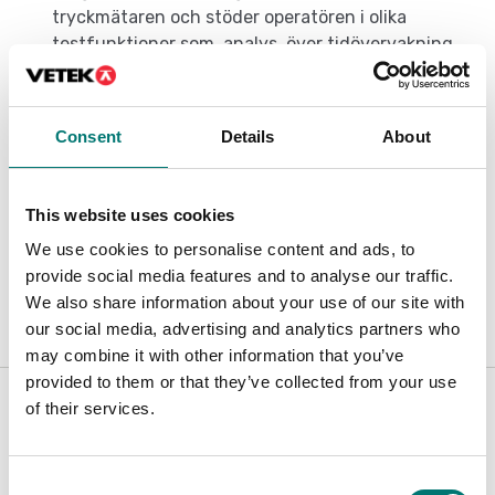
tryckmätaren och stöder operatören i olika
testfunktioner som, analys, över tidövervakning,
datalagring, hantering av datalogger, överföring
av data till Microsoft Excel och så vidare.
Consent
Details
About
Dokument
This website uses cookies
We use cookies to personalise content and ads, to
Datasheet PGE V1.pdf
Ladda ner
provide social media features and to analyse our traffic.
We also share information about your use of our site with
our social media, advertising and analytics partners who
may combine it with other information that you’ve
Är tillbehör till
provided to them or that they’ve collected from your use
of their services.
Visar
1
/
1
Consent