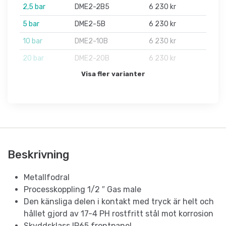
2,5 bar
DME2-2B5
6 230 kr
5 bar
DME2-5B
6 230 kr
10 bar
DME2-10B
6 230 kr
20 bar
DME2-20B
6 230 kr
Visa fler varianter
Beskrivning
Metallfodral
Processkoppling 1/2 ″ Gas male
Den känsliga delen i kontakt med tryck är helt och
hållet gjord av 17-4 PH rostfritt stål mot korrosion
Skyddsklass IP65 frontpanel