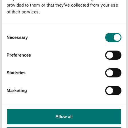
provided to them or that they’ve collected from your use
Tryckmätning
of their services.
Programvara PRESKAL
som underlättar vid
kalibrering och
metrologisk
Consent
bekräftelse av mätare
Necessary
Selection
Artikelnr: PRESKAL
9 115 kr
Preferences
Statistics
Related pages
Marketing
Allow all