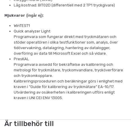
Låg kostnad: BIT02D (differentiell med 2 TP1 tryckgivare)
Mjukvaror
(ingår ej):
WinTEST1
Quick analyzer Light
Programvara som fungerar direkt med tryckmätaren och
stöder operatören i olika testfunktioner som, analys, över
tidövervakning, datalagring, hantering av datalogger,
överföring av data till Microsoft Excel och så vidare.
PresKAL
Programvara avsedd för bekräftelse av kalibrering och
metrologi för tryckmätare, tryckomvandlare, trycköverförare
och tryckomkopplare.
Kalibreringsproceduren och beräkningar görs i enlighet med
kraven i ”Guide för kalibrering av tryckmätare” EA-10/17.
Utvärdering av osäkerheten i kalibreringen utförs enligt
kraven i UNI CEI ENV 13005.
Är tillbehör till