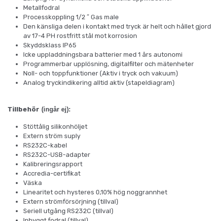
Metallfodral
Processkoppling 1/2 ″ Gas male
Den känsliga delen i kontakt med tryck är helt och hållet gjord
av 17-4 PH rostfritt stål mot korrosion
Skyddsklass IP65
Icke uppladdningsbara batterier med 1 års autonomi
Programmerbar upplösning, digitalfilter och mätenheter
Noll- och toppfunktioner (Aktiv i tryck och vakuum)
Analog tryckindikering alltid aktiv (stapeldiagram)
Tillbehör
(ingår ej):
Stöttålig silikonhöljet
Extern ström suply
RS232C-kabel
RS232C-USB-adapter
Kalibreringsrapport
Accredia-certifikat
Väska
Linearitet och hysteres 0,10% hög noggrannhet
Extern strömförsörjning (tillval)
Seriell utgång RS232C (tillval)
Inbyggt fodral (tillval)