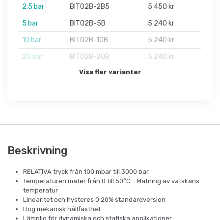
2.5 bar
BIT02B-2B5
5 450 kr
5 bar
BIT02B-5B
5 240 kr
10 bar
BIT02B-10B
5 240 kr
20 bar
BIT02B-20B
5 240 kr
Visa fler varianter
Beskrivning
RELATIVA tryck från 100 mbar till 3000 bar
Temperaturen mäter från 0 till 50°C - Mätning av vätskans
temperatur
Linearitet och hysteres 0,20% standardversion
Hög mekanisk hållfasthet
Lämplig för dynamiska och statiska applikationer