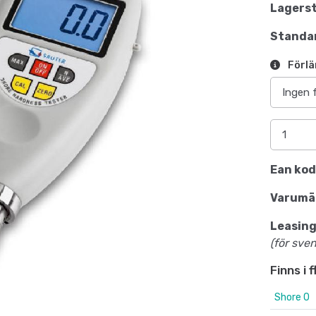
Lagerst
Standar
Förlä
Ean kod
Varumä
Leasing
(för sve
Finns i 
Shore 0