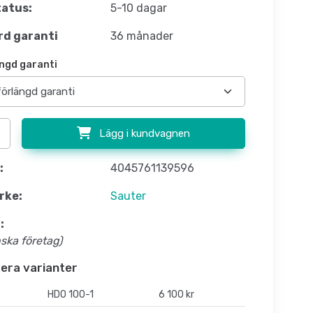
atus:
5-10 dagar
d garanti
36 månader
ngd garanti
Lägg i kundvagnen
:
4045761139596
rke:
Sauter
:
nska företag)
flera varianter
HD0 100-1
6 100 kr