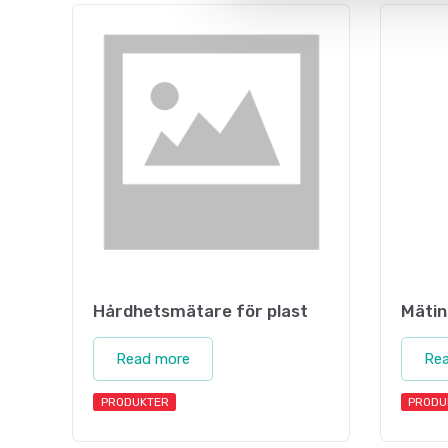
Hårdhetsmätare för plast
Mäti
Read more
Re
PRODUKTER
PRODU