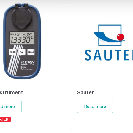
nstrument
Sauter
ad more
Read more
KTER