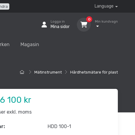
Language
ndra
0
Logga in
Min kundvagn
Mina sidor
rken
Magasin
Mätinstrument
Hårdhetsmätare för plast
6 100 kr
iser exkl. moms
nr:
HDD 100-1