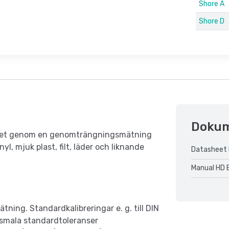
Shore A
Shore D
Doku
rdhet genom en genomträngningsmätning
yl, mjuk plast, filt, läder och liknande
Datasheet 
Manual HD 
ning. Standardkalibreringar e. g. till DIN
 smala standardtoleranser