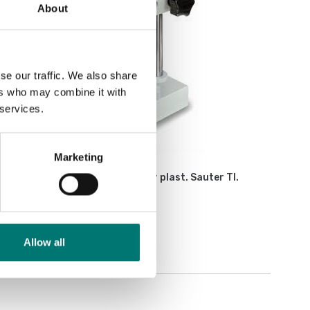
About
se our traffic. We also share
ers who may combine it with
 services.
Marketing
Mätinstrument
Stativ till hårdhetsmätare för plast. Sauter TI.
Finns i flera varianter
Pris från: 6 480 kr
Allow all