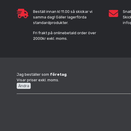
Beställ innan kl 11.00 så skickar vi
Sna
samma dag! Gäller lagerförda
Skic
standardprodukter.
info
Fri frakt på onlinebetald order över
2000kr exkl. moms.
Jag beställer som
företag
.
Visar priser exkl. moms.
Ändra