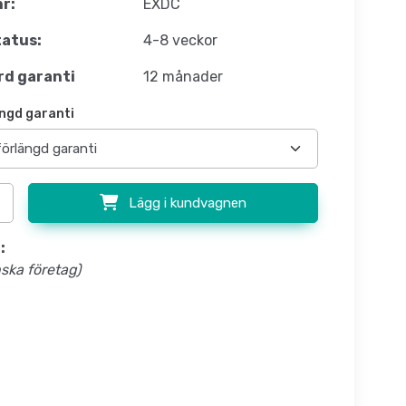
nr:
EXDC
atus:
4-8 veckor
d garanti
12 månader
ngd garanti
Lägg i kundvagnen
:
nska företag)