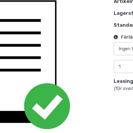
Artikel
Lagerst
Standar
Förlä
Leasing
(för sve