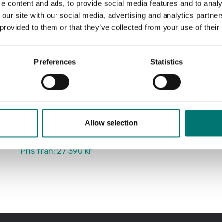
e content and ads, to provide social media features and to analy
 our site with our social media, advertising and analytics partn
 provided to them or that they’ve collected from your use of their
Preferences
Statistics
ATEX vägning
Vågindikator ATEX/IECE för zon 1/21 och 2/22.
IP68 Rostfri.
Allow selection
Finns i flera varianter
Pris från: 27 390 kr