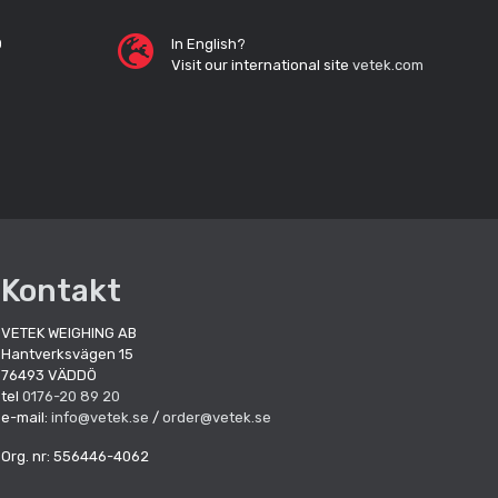
0
In English?
Visit our international site
vetek.com
Kontakt
VETEK WEIGHING AB
Hantverksvägen 15
76493 VÄDDÖ
tel
0176-20 89 20
e-mail:
info@vetek.se
/
order@vetek.se
Org. nr: 556446-4062