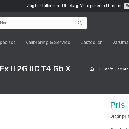
Jag beställer som
företag
. Visar priser exkl. moms.
Ä
pacitet
Kalibrering & Service
Lastceller
Varumä
x II 2G IIC T4 Gb X
Start
Declarat
Pris:
Visar pr