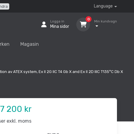
Language
ndra
0
Logga in
Min kundvagn
Mina sidor
rken
Magasin
ion av ATEX system, Ex II 2G IIC T4 Gb X and Ex II 2D IIIC T135°C Db X
7 200 kr
iser exkl. moms