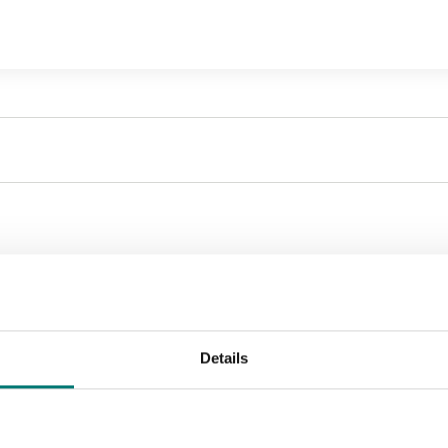
Sortera efter:
Details
Ny