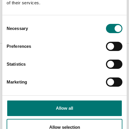
of their services.
Kalibrering:
Extern
Utförande:
Nätdriven
Consent
Necessary
Selection
Related pages
Preferences
Statistics
Marketing
Allow all
Fynd
Vetek
Allow selection
Read more
Read more