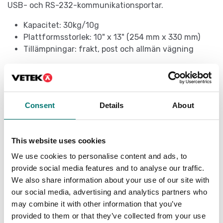
USB- och RS-232-kommunikationsportar.
Kapacitet: 30kg/10g
Plattformsstorlek: 10" x 13" (254 mm x 330 mm)
Tillämpningar: frakt, post och allmän vägning
Specifikationer
Consent
Details
About
Kapacitet (kg):
30 kg
This website uses cookies
Gradering (g):
10 g
We use cookies to personalise content and ads, to
Vågplatta bredd (mm):
254 mm
provide social media features and to analyse our traffic.
Vågplatta längd (mm):
330 mm
We also share information about your use of our site with
our social media, advertising and analytics partners who
Avsedd för:
Professionellt bruk
may combine it with other information that you’ve
Display:
Lös
provided to them or that they’ve collected from your use