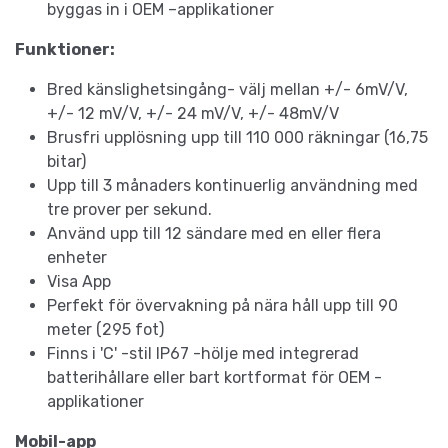
byggas in i OEM –applikationer
Funktioner:
Bred känslighetsingång- välj mellan +/- 6mV/V,
+/- 12 mV/V, +/- 24 mV/V, +/- 48mV/V
Brusfri upplösning upp till 110 000 räkningar (16,75
bitar)
Upp till 3 månaders kontinuerlig användning med
tre prover per sekund.
Använd upp till 12 sändare med en eller flera
enheter
Visa App
Perfekt för övervakning på nära håll upp till 90
meter (295 fot)
Finns i 'C' -stil IP67 -hölje med integrerad
batterihållare eller bart kortformat för OEM -
applikationer
Mobil-app