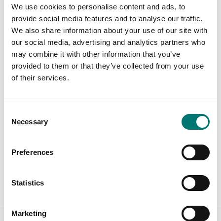
Avsedd för:
Professionellt bruk
We use cookies to personalise content and ads, to
provide social media features and to analyse our traffic.
IP-klass:
IP67
We also share information about your use of our site with
our social media, advertising and analytics partners who
may combine it with other information that you’ve
provided to them or that they’ve collected from your use
of their services.
Dokument
Comparison Flyer B24-T24 V1.pdf
Ladda ner
Consent
Necessary
Datasheet B24 V1.pdf
Ladda ner
Selection
Manual B24 V1 ENG.pdf
Ladda ner
Preferences
Technical manual B24 V1 ENG.pdf
Ladda ner
Statistics
Är tillbehör till
Marketing