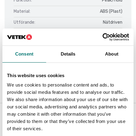
Funktion:
Peak/Hold
Material:
ABS (Plast)
Utförande:
Nätdriven
Consent
Details
About
Dokument
Datasheet MP10 V1.pdf
Ladda ner
This website uses cookies
We use cookies to personalise content and ads, to
provide social media features and to analyse our traffic.
We also share information about your use of our site with
Är tillbehör till
our social media, advertising and analytics partners who
may combine it with other information that you’ve
provided to them or that they’ve collected from your use
Visar
1
/
3
Visa alla
of their services.