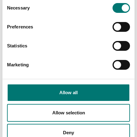
Consent
Related pages
Necessary
Selection
Preferences
Statistics
Marketing
Kern
Tillbehör
Read more
Read more
Allow all
VARUMÄRKE
PRODUKTER
Allow selection
Deny