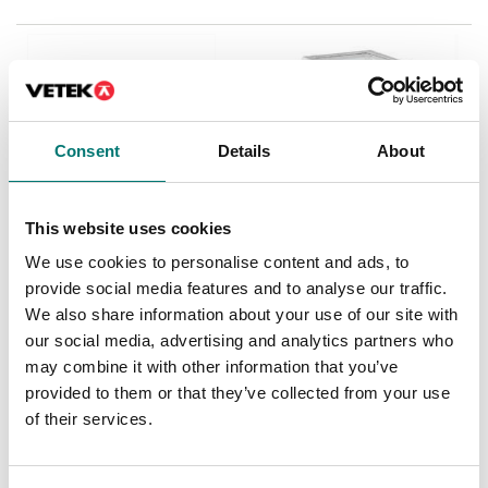
Consent
Details
About
This website uses cookies
We use cookies to personalise content and ads, to
Fukthaltsvågar
Precisionsvågar
provide social media features and to analyse our traffic.
Fukthaltsvåg Kern DLB
Precisionsvåg Kern ALJ
We also share information about your use of our site with
our social media, advertising and analytics partners who
Finns i flera varianter
Finns i flera varianter
may combine it with other information that you’ve
Pris från: 23 990 kr
Pris från: 22 540 kr
provided to them or that they’ve collected from your use
of their services.