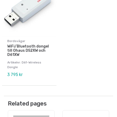
Bordsvågar
WiFi/Bluetooth dongel
till Ohaus D52XW och
D61XW
Artikelnr: D61-Wireless
Dongle
3 795 kr
Related pages