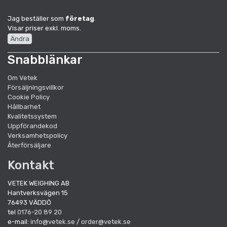
Jag beställer som
företag
.
Visar priser exkl. moms.
Ändra
Snabblänkar
Om Vetek
Försäljningsvillkor
Cookie Policy
Hållbarhet
Kvalitetssystem
Uppförandekod
Verksamhetspolicy
Återförsäljare
Kontakt
VETEK WEIGHING AB
Hantverksvägen 15
76493 VÄDDÖ
tel
0176-20 89 20
e-mail:
info@vetek.se
/
order@vetek.se