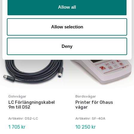
Artikelnr: D52-CGK
Artikelnr: R31-Cable
Allow all
275 kr
495 kr
Allow selection
Deny
Golvvågar
Bordsvågar
LC Förlängningskabel
Printer för Ohaus
9m till D52
vågar
Artikelnr: D52-LC
Artikelnr: SF-40A
1 705 kr
10 250 kr