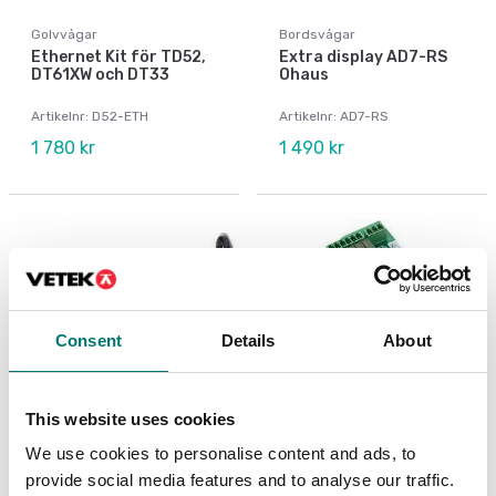
Golvvågar
Bordsvågar
Ethernet Kit för TD52,
Extra display AD7-RS
DT61XW och DT33
Ohaus
Artikelnr: D52-ETH
Artikelnr: AD7-RS
1 780 kr
1 490 kr
Consent
Details
About
This website uses cookies
We use cookies to personalise content and ads, to
Golvvågar
Precisionsvågar
provide social media features and to analyse our traffic.
Fäste för
I/O-kit, för R71 TD52