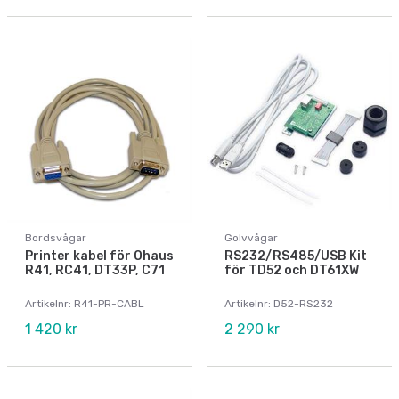
Bordsvågar
Golvvågar
Printer kabel för Ohaus
RS232/RS485/USB Kit
R41, RC41, DT33P, C71
för TD52 och DT61XW
Artikelnr: R41-PR-CABL
Artikelnr: D52-RS232
1 420 kr
2 290 kr