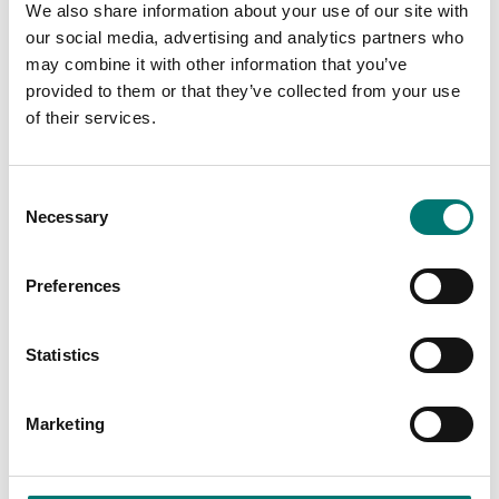
We also share information about your use of our site with
väggmontering, CS och
DT61XW
TD52P
our social media, advertising and analytics partners who
Artikelnr: R71-I/O
may combine it with other information that you’ve
Artikelnr: TD52P-WMK
1 410 kr
provided to them or that they’ve collected from your use
605 kr
of their services.
Consent
Necessary
Selection
Preferences
Statistics
Golvvågar
Bordsvågar
Marketing
Kabelförskruvning kit,
Laddkabel till Ohaus
M16 till D52
Ranger 3000