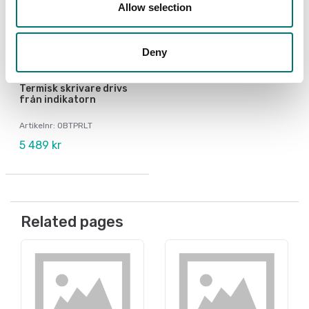
Allow selection
Deny
Fordonsvågar
Termisk skrivare drivs
från indikatorn
Artikelnr: OBTPRLT
5 489 kr
Related pages