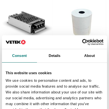
Fordonsvågar
Etiketter
Consent
Details
About
Nätdel Dini
Printerrulle 1st, 57mm
bred, 30 meter lång
Finns i flera varianter
Artikelnr: RPT57C
This website uses cookies
Pris från: 1 199 kr
39 kr
We use cookies to personalise content and ads, to
provide social media features and to analyse our traffic.
We also share information about your use of our site with
our social media, advertising and analytics partners who
may combine it with other information that you’ve