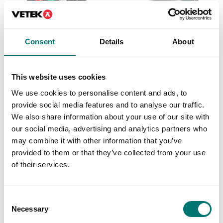
Consent
Details
About
This website uses cookies
Golvvågar
Ranger
We use cookies to personalise content and ads, to
Rostfri vågindikator
3590EGT HYGIENX med
provide social media features and to analyse our traffic.
pekskärm, IP68/IP69K,
Finns i flera varianter
We also share information about your use of our site with
med AF01 program
Pris från: 2 990 kr
our social media, advertising and analytics partners who
Artikelnr: 3590EGT-HGX
may combine it with other information that you’ve
25 190 kr
provided to them or that they’ve collected from your use
of their services.
Consent
Necessary
Selection