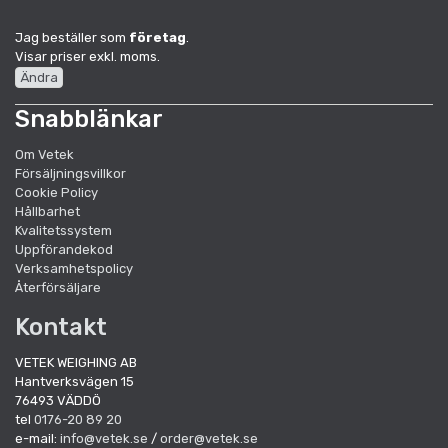
Jag beställer som
företag
.
Visar priser exkl. moms.
Ändra
Snabblänkar
Om Vetek
Försäljningsvillkor
Cookie Policy
Hållbarhet
Kvalitetssystem
Uppförandekod
Verksamhetspolicy
Återförsäljare
Kontakt
VETEK WEIGHING AB
Hantverksvägen 15
76493 VÄDDÖ
tel
0176-20 89 20
e-mail:
info@vetek.se
/
order@vetek.se