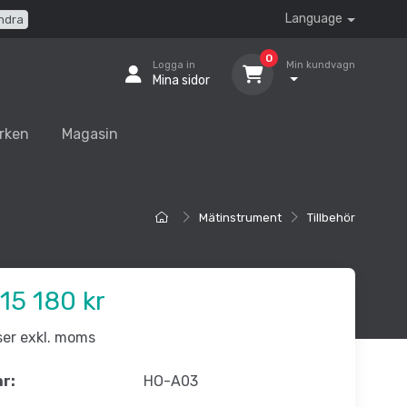
Language
ndra
0
Logga in
Min kundvagn
Mina sidor
rken
Magasin
Mätinstrument
Tillbehör
15 180 kr
iser exkl. moms
nr:
HO-A03