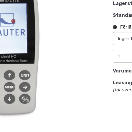
Lagerst
Standar
Förlä
Varumä
Leasing
(för sve