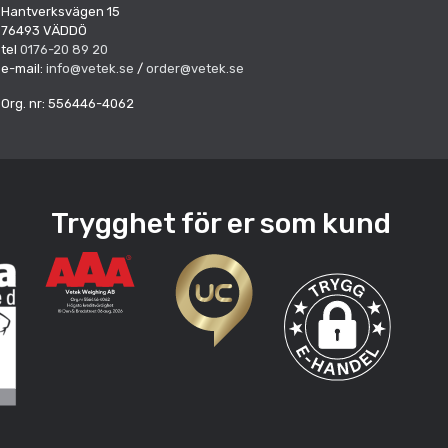
Hantverksvägen 15
76493 VÄDDÖ
tel
0176-20 89 20
e-mail:
info@vetek.se
/
order@vetek.se
Org. nr: 556446-4062
Trygghet för er som kund