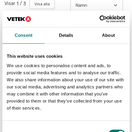
Visar
1
/
3
Visa alla
Consent
Details
About
This website uses cookies
We use cookies to personalise content and ads, to
provide social media features and to analyse our traffic.
We also share information about your use of our site with
our social media, advertising and analytics partners who
Ranger
may combine it with other information that you’ve
provided to them or that they’ve collected from your use
Finns i flera varianter
of their services.
Pris från: 2 990 kr
Consent