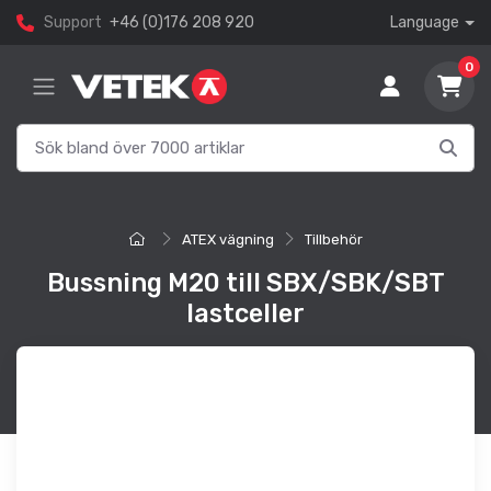
Support
+46 (0)176 208 920
Language
0
ATEX vägning
Tillbehör
Bussning M20 till SBX/SBK/SBT
lastceller