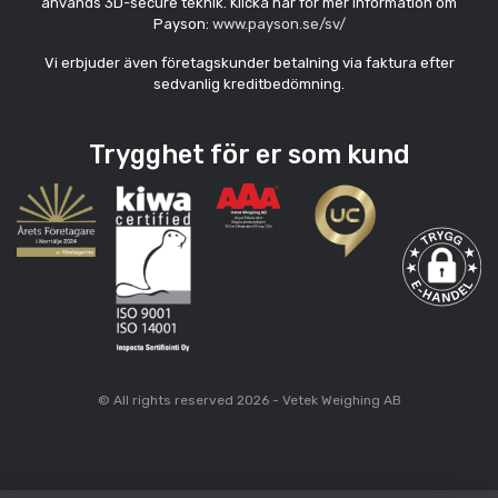
används 3D-secure teknik. Klicka här för mer information om
Payson:
www.payson.se/sv/
Vi erbjuder även företagskunder betalning via faktura efter
sedvanlig kreditbedömning.
Trygghet för er som kund
© All rights reserved 2026 - Vetek Weighing AB