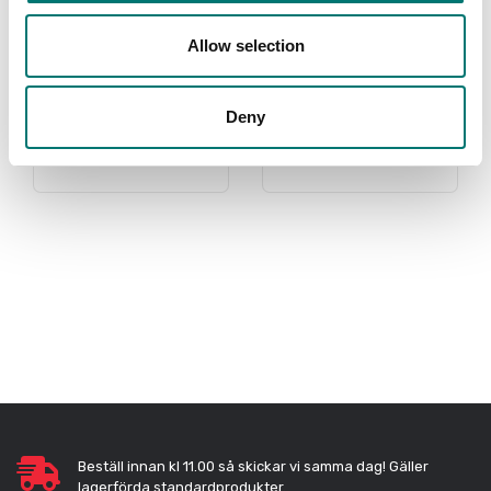
Allow selection
Tillbehör
Kern
Read more
Read more
Deny
PRODUKTER
VARUMÄRKE
Beställ innan kl 11.00 så skickar vi samma dag! Gäller
lagerförda standardprodukter.