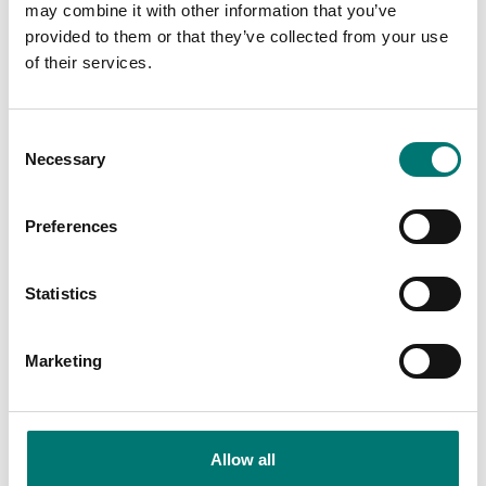
may combine it with other information that you’ve
Momentmätning
Momentmätning
provided to them or that they’ve collected from your use
Momentmätning av
Vridmomenttesting av
of their services.
t.ex. momentnycklar,
t.ex. flaskor m.m.
elektriska
handskruvmejslar m.m.
Finns i flera varianter
Pris från: 28 590 kr
Finns i flera varianter
Consent
Necessary
Pris från: 25 730 kr
Selection
Preferences
Related pages
Statistics
Marketing
Allow all