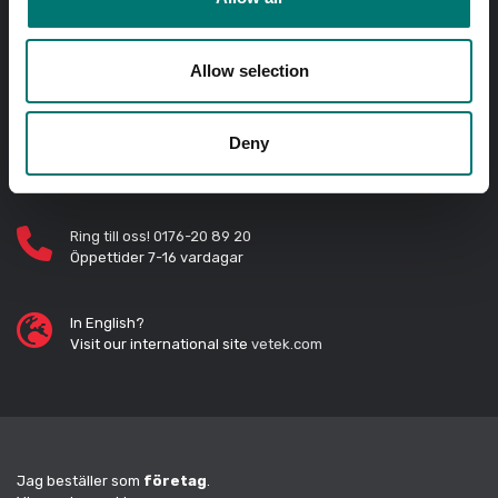
Beställ innan kl 11.00 så skickar vi samma dag! Gäller
lagerförda standardprodukter.
Allow selection
Fri frakt på onlinebetald order över 2000kr exkl. moms.
Deny
Snabba svar
Skicka frågor med e-post till
info@vetek.se
Ring till oss! 0176-20 89 20
Öppettider 7-16 vardagar
In English?
Visit our international site
vetek.com
Jag beställer som
företag
.