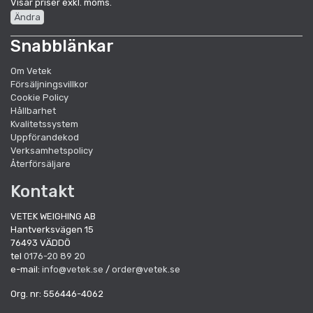
Visar priser exkl. moms.
Ändra
Snabblänkar
Om Vetek
Försäljningsvillkor
Cookie Policy
Hållbarhet
Kvalitetssystem
Uppförandekod
Verksamhetspolicy
Återförsäljare
Kontakt
VETEK WEIGHING AB
Hantverksvägen 15
76493 VÄDDÖ
tel
0176-20 89 20
e-mail:
info@vetek.se
/
order@vetek.se
Org. nr: 556446-4062